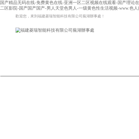
国产精品无码在线-免费黄色在线-亚洲一区二区视频在线观看-国产理论在
二区影院-国产国产国产-男人天堂色男人-一级黄色性生活视频-www.色人
歡迎您，來到福建菱瑞智能科技有限公司蕪湖辦事處！
網(wǎng)站首頁
關(guān)于我們
新聞資訊