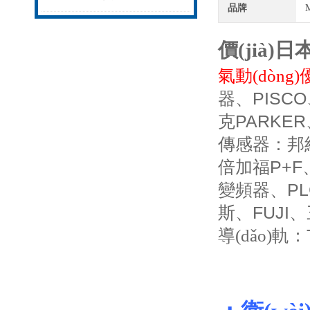
品牌
價(jià)
氣動(dòng)
PISCO
器、
PARKER
克
傳感器：邦
P+F
倍加福
PL
變頻器、
FUJI
斯、
、
導(dǎo)軌：