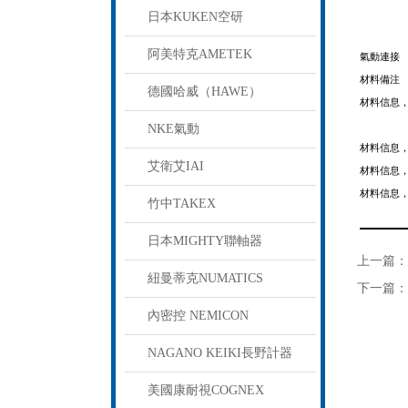
日本KUKEN空研
阿美特克AMETEK
氣動連接
材料備注
德國哈威（HAWE）
材料信息
NKE氣動
材料信息
艾衛艾IAI
材料信息
材料信息
竹中TAKEX
日本MIGHTY聯軸器
上一篇：
紐曼蒂克NUMATICS
下一篇：
內密控 NEMICON
NAGANO KEIKI長野計器
美國康耐視COGNEX