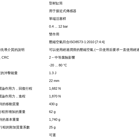
型材缸筒
用于接近式傳感器
單端活塞桿
0.4 ... 12 bar
雙作用
壓縮空氣符合ISO8573-1:2010 [7:4:4]
和先導介質的說明
可以使用經過潤滑的壓縮空氣 (一旦使用后要求一直使用經
 CRC
2 – 中等腐蝕影響
-20 ... 80 °C
置的沖擊能量
1.3 J
22 mm
時的理論作用力，回復行程
1,682 N
時的理論作用力，進程
1,870 N
程時的移動質量
430 g
m 行程所增加的重量
62 g
程時的基本重量
1,740 g
mm 行程的附加質量系數
25 g
可選