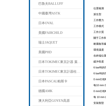
巴魯夫BALLUFF
位置檢測
中國臺灣ASTK
派生型
工作壓力
日本OVAL
工作模式
工作介質
美國FAIRCHILD
關于工作
瑞士JAQUET
耐腐蝕等級
環境溫度
美國PHD
在終端位
日本TOKIMEC東京計器 葉片泵
緩沖長度
6 bar
日本TOKIMEC東京計器柱塞泵
6 bar
0 mm行
日本PASCAL帕斯卡
每10 m
德國AMK
0 mm行
每 10 
澳大利亞GOYEN高原
安裝類型