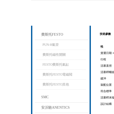
產品列表
PROUCTS LIST
技術參數
費斯托FESTO
PUN-H氣管
性
貨運日期 +
費斯托磁性開關
行程
FESTO費斯托氣缸
活塞直徑
活塞桿螺
費斯托FESTO電磁閥
緩沖
費斯托FESTO其他
裝配位置
符合標準
SMC
活塞桿末
設計結構
安沃馳ANENTICS