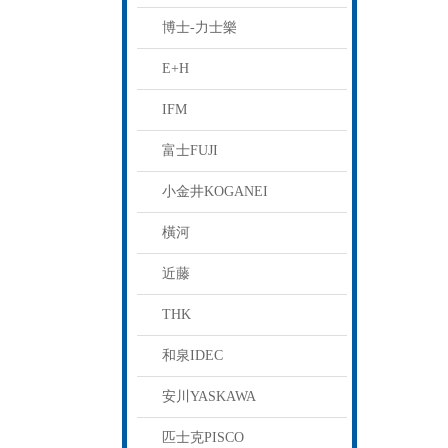
博士-力士樂
E+H
IFM
富士FUJI
小金井KOGANEI
橫河
近藤
THK
和泉IDEC
安川YASKAWA
匹士克PISCO