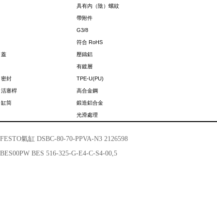
具有內（陰）螺紋
帶附件
G3/8
符合 RoHS
，蓋
壓鑄鋁
有鍍層
，密封
TPE-U(PU)
，活塞桿
高合金鋼
，缸筒
鍛造鋁合金
光滑處理
FESTO氣缸 DSBC-80-70-PPVA-N3 2126598
BES00PW BES 516-325-G-E4-C-S4-00,5