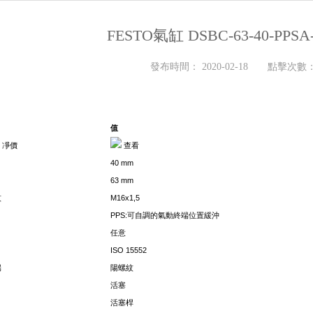
FESTO氣缸 DSBC-63-40-PPSA-
發布時間： 2020-02-18 點擊次數： 
值
 凈價
查看
40 mm
63 mm
紋
M16x1,5
PPS:可自調的氣動終端位置緩沖
任意
ISO 15552
端
陽螺紋
活塞
活塞桿