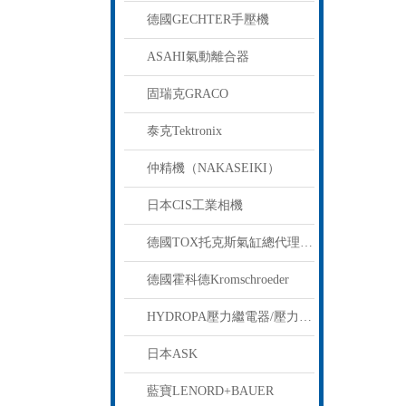
德國GECHTER手壓機
ASAHI氣動離合器
固瑞克GRACO
泰克Tektronix
仲精機（NAKASEIKI）
日本CIS工業相機
德國TOX托克斯氣缸總代理總經銷
德國霍科德Kromschroeder
HYDROPA壓力繼電器/壓力開關
日本ASK
藍寶LENORD+BAUER